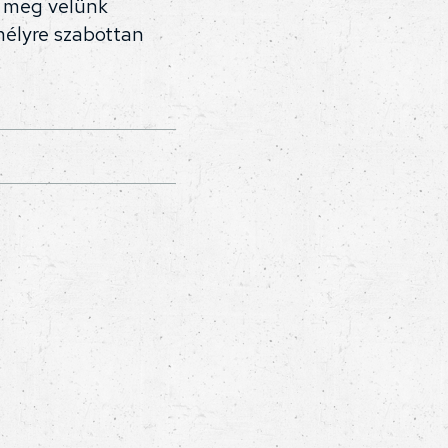
d meg velünk
mélyre szabottan