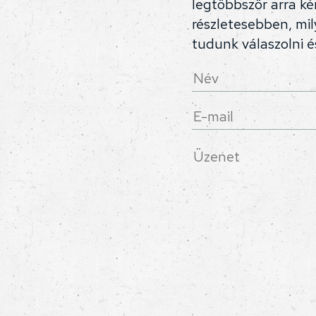
legtöbbször arra k
részletesebben, mil
tudunk válaszolni é