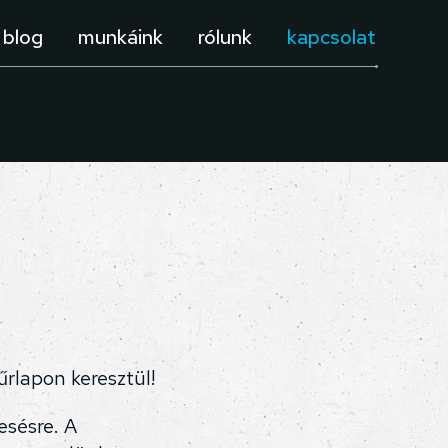
blog
munkáink
rólunk
kapcsolat
űrlapon keresztül!
sésre. A