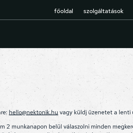
főoldal
szolgáltatások
mre:
hello@nektonik.hu
vagy küldj üzenetet a lenti 
m 2 munkanapon belül válaszolni minden megkere