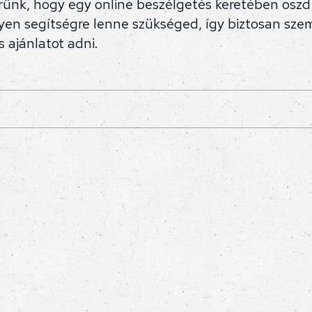
érünk, hogy egy online beszélgetés keretében osz
yen segítségre lenne szükséged, így biztosan sze
s ajánlatot adni.