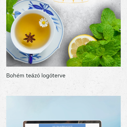
Bohém teázó logóterve