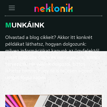
MUNKÁINK
Olvastad a blog cikkeit? Akkor itt konkrét
példákat láthatsz, hogyan dolgozunk:
milyen információkat kapunk az ügyfelektől,
miket gyűjtünk össze és mérlegelünk, amikor
tervezünk. Ha velünk dolgozol, biztos
lehetsz benne, hogy te is teljesen egyedi
dolgot fogsz kapni.