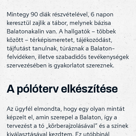
Mintegy 90 diák részvételével, 6 napon
keresztül zajlik a tábor, melynek bázisa
Balatonakalin van. A hallgatók – többek
között – térképismeretet, tájékozódást,
tájfutást tanulnak, túráznak a Balaton-
felvidéken, illetve szabadidős tevékenységek
szervezésében is gyakorlatot szereznek.
A pólóterv elkészítése
Az ügyfél elmondta, hogy egy olyan mintát
képzelt el, amin szerepel a Balaton, így a
tervezést a tó „körberajzolásával” és a színek
kiválasztásával kezdtem. Ez utóbbinál