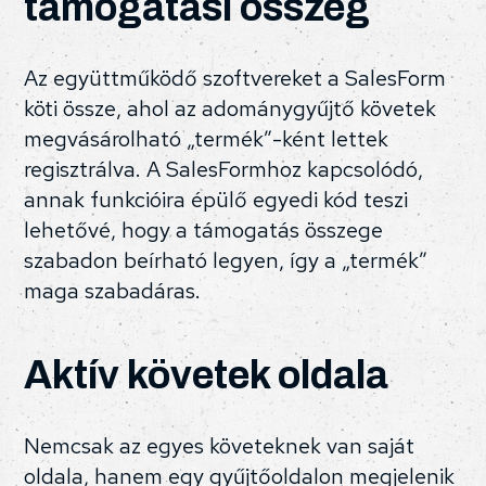
támogatási összeg
Az együttműködő szoftvereket a SalesForm
köti össze, ahol az adománygyűjtő követek
megvásárolható „termék”-ként lettek
regisztrálva. A SalesFormhoz kapcsolódó,
annak funkcióira épülő egyedi kód teszi
lehetővé, hogy a támogatás összege
szabadon beírható legyen, így a „termék”
maga szabadáras.
Aktív követek oldala
Nemcsak az egyes követeknek van saját
oldala, hanem egy gyűjtőoldalon megjelenik