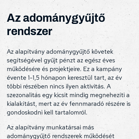
Az adománygyűjtő
rendszer
Az alapítvány adománygyűjtő követek
segítségével gyűjt pénzt az egész éves
működésére és projektjeire. Ez a kampány
évente 1-1,5 hónapon keresztül tart, az év
többi részében nincs ilyen aktivitás. A
szezonalitás egy kicsit mindig megnehezíti a
kialakítást, mert az év fennmaradó részére is
gondoskodni kell tartalomról.
Az alapítvány munkatársai más
adománygyűjtő rendszerek működését