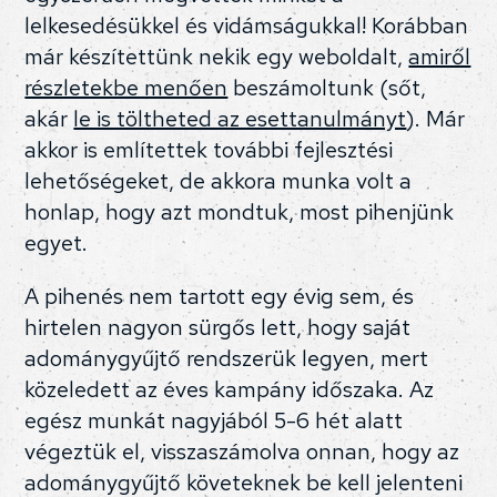
lelkesedésükkel és vidámságukkal! Korábban
már készítettünk nekik egy weboldalt,
amiről
részletekbe menően
beszámoltunk (sőt,
akár
le is töltheted az esettanulmányt
). Már
akkor is említettek további fejlesztési
lehetőségeket, de akkora munka volt a
honlap, hogy azt mondtuk, most pihenjünk
egyet.
A pihenés nem tartott egy évig sem, és
hirtelen nagyon sürgős lett, hogy saját
adománygyűjtő rendszerük legyen, mert
közeledett az éves kampány időszaka. Az
egész munkát nagyjából 5-6 hét alatt
végeztük el, visszaszámolva onnan, hogy az
adománygyűjtő követeknek be kell jelenteni