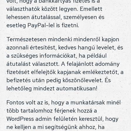
volt, hogy a bankkártyás fizetés is a
választhatók között legyen. Emellett
lehessen átutalással, személyesen és
esetleg PayPal-lel is fizetni.
Természetesen mindenki mindenről kapjon
azonnali értesítést, kedves hangú levelet, és
a szükséges információkat, ha például
átutalást választott. A felajánlott adomány
fizetését elfelejtők kapjanak emlékeztetőt, a
befizetés után pedig köszönőlevelet. És
lehetőleg mindezt automatikusan!
Fontos volt az is, hogy a munkatársak minél
több tartalomhoz férjenek hozzá a
WordPress admin felületén keresztül, hogy
ne kelljen a mi segítségünk ahhoz, ha