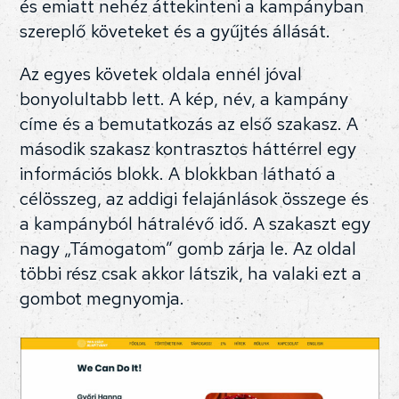
és emiatt nehéz áttekinteni a kampányban
szereplő követeket és a gyűjtés állását.
Az egyes követek oldala ennél jóval
bonyolultabb lett. A kép, név, a kampány
címe és a bemutatkozás az első szakasz. A
második szakasz kontrasztos háttérrel egy
információs blokk. A blokkban látható a
célösszeg, az addigi felajánlások összege és
a kampányból hátralévő idő. A szakaszt egy
nagy „Támogatom” gomb zárja le. Az oldal
többi rész csak akkor látszik, ha valaki ezt a
gombot megnyomja.