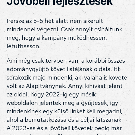
Jövőbeli fejlesztések
Persze az 5-6 hét alatt nem sikerült
mindennel végezni. Csak annyit csináltunk
meg, hogy a kampány működhessen,
lefuthasson.
Ami még csak tervben van: a korábbi összes
adománygyűjtő követ listájának oldala. Itt
sorakozik majd mindenki, aki valaha is követe
volt az Alapítványnak. Annyi kihívást jelent
az oldal, hogy 2022-ig egy másik
weboldalon jelentek meg a gyűjtések, így
mindenkinek egy külső linket kell megadni,
ahol a bemutatkozása és a céljai látszanak.
A 2023-as és a jövőbeli követek pedig már