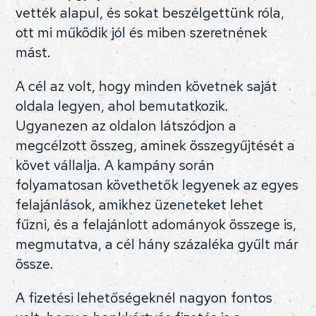
vették alapul, és sokat beszélgettünk róla,
ott mi működik jól és miben szeretnének
mást.
A cél az volt, hogy minden követnek saját
oldala legyen, ahol bemutatkozik.
Ugyanezen az oldalon látszódjon a
megcélzott összeg, aminek összegyűjtését a
követ vállalja. A kampány során
folyamatosan követhetők legyenek az egyes
felajánlások, amikhez üzeneteket lehet
fűzni, és a felajánlott adományok összege is,
megmutatva, a cél hány százaléka gyűlt már
össze.
A fizetési lehetőségeknél nagyon fontos