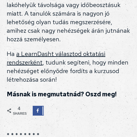
lakóhelyük távolsága vagy időbeosztásuk
miatt. A tanulók számára is nagyon jó
lehetőség olyan tudás megszerzésére,
amihez csak nagy nehézségek árán jutnának
hozzá személyesen.
Ha
a LearnDasht választod oktatási
rendszerként
, tudunk segíteni, hogy minden
nehézséget előnyödre fordíts a kurzusod
létrehozása során!
Másnak is megmutatnád? Oszd meg!
4
SHARES
* * * * * * * *