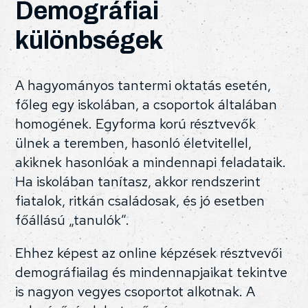
Demográfiai
különbségek
A hagyományos tantermi oktatás esetén,
főleg egy iskolában, a csoportok általában
homogének. Egyforma korú résztvevők
ülnek a teremben, hasonló életvitellel,
akiknek hasonlóak a mindennapi feladataik.
Ha iskolában tanítasz, akkor rendszerint
fiatalok, ritkán családosak, és jó esetben
főállású „tanulók”.
Ehhez képest az online képzések résztvevői
demográfiailag és mindennapjaikat tekintve
is nagyon vegyes csoportot alkotnak. A