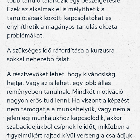
több tanuló találkozik egy beszélgetésre.
Ezek az alkalmak el is mélyíthetik a
tanulótársak közötti kapcsolatokat és
enyhíthetik a magányos tanulás okozta
problémákat.
A szükséges idő ráfordítása a kurzusra
sokkal nehezebb falat.
A résztvevőket lehet, hogy kíváncsiság
hajtja. Vagy az is lehet, egy jobb állás
reményében tanulnak. Mindkét motiváció
nagyon erős tud lenni. Ha viszont a képzést
nem támogatja a munkahelyük, vagy nem a
jelenlegi munkájukhoz kapcsolódik, akkor
szabadidejükből csípnek le időt, miközben a
figyelmükért rajtad kívül verseng a családjuk