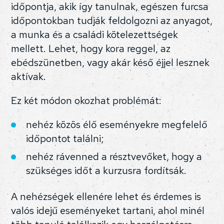
időpontja, akik így tanulnak, egészen furcsa
időpontokban tudják feldolgozni az anyagot,
a munka és a családi kötelezettségek
mellett. Lehet, hogy kora reggel, az
ebédszünetben, vagy akár késő éjjel lesznek
aktívak.
Ez két módon okozhat problémát:
nehéz közös élő eseményekre megfelelő
időpontot találni;
nehéz rávenned a résztvevőket, hogy a
szükséges időt a kurzusra fordítsák.
A nehézségek ellenére lehet és érdemes is
valós idejű eseményeket tartani, ahol minél