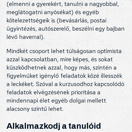
(elmenni a gyerekért, tanulni a nagyobbal,
meglátogatni anyósékat) és egyéb
kötelezettségeik is (bevásárlás, postai
ügyintézés, autószerelő, beszélni egy bajban
lévő haverral).
Mindkét csoport lehet túlságosan optimista
azzal kapcsolatban, mire képes, és sokat
küszködhetnek azzal, hogy más, szintén a
figyelmüket igénylő feladatok közé illesszék
a leckéket. Szóval a kurzusodhoz kapcsolódó
feladatok elvégzésének prioritása a
mindennapi élet egyéb dolgai mellett
alacsony szintű lehet.
Alkalmazkodj a tanulóid