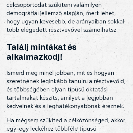
célcsoportodat szűkíteni valamilyen
demográfiai jellemző alapján, mert lehet,
hogy ugyan kevesebb, de arányaiban sokkal
több elégedett résztvevővel számolhatsz.
Találj mintákat és
alkalmazkodj!
Ismerd meg minél jobban, mit és hogyan
szeretnének leginkább tanulni a résztvevőid,
és többségében olyan típusú oktatási
tartalmakat készíts, amilyet a legjobban
kedvelnek és a leghatékonyabbnak éreznek.
Ha mégsem szűkíted a célközönséged, akkor
egy-egy leckéhez többféle típusú