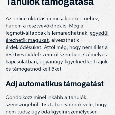
Tanulók támogatása
Az online oktatás nemcsak neked nehéz,
hanem a résztvevőidnek is. Még a
legmotiváltabbak is lemaradhatnak,
egyedül
érezhetik magukat
, elveszthetik
érdeklődésüket. Attól még, hogy nem állsz a
résztvevőiddel szemtől szemben, személyes
kapcsolatban, ugyanúgy figyelned kell rájuk
és támogatnod kell őket.
Adj automatikus támogatást
Gondolkozz minél inkább a tanulók
szemszögéből. Tisztában vannak vele, hogy
nem tudsz úgy odafigyelni személyesen