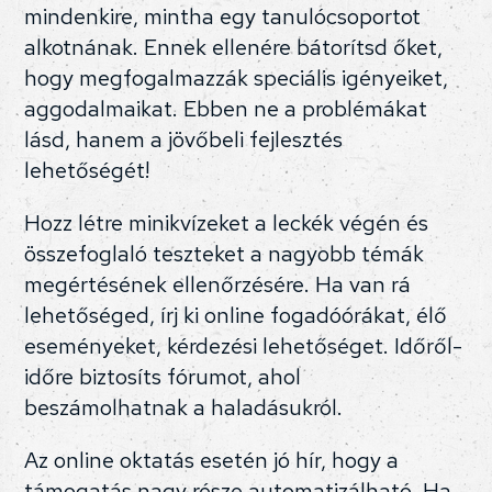
mindenkire, mintha egy tanulócsoportot
alkotnának. Ennek ellenére bátorítsd őket,
hogy megfogalmazzák speciális igényeiket,
aggodalmaikat. Ebben ne a problémákat
lásd, hanem a jövőbeli fejlesztés
lehetőségét!
Hozz létre minikvízeket a leckék végén és
összefoglaló teszteket a nagyobb témák
megértésének ellenőrzésére. Ha van rá
lehetőséged, írj ki online fogadóórákat, élő
eseményeket, kérdezési lehetőséget. Időről-
időre biztosíts fórumot, ahol
beszámolhatnak a haladásukról.
Az online oktatás esetén jó hír, hogy a
támogatás nagy része automatizálható. Ha