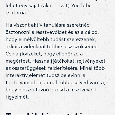
lehet egy saját (akár privát) YouTube
csatorna.
Ha viszont aktív tanulásra szeretnéd
ösztönözni a résztvevőidet és az a célod,
hogy elmélyültebb tudást szerezzenek,
akkor a videóknál többre lesz szükséged.
Csinálj kvízeket, hogy ellenőrizd a
megértést. Használj játékokat, rejtvényeket
az összefüggések felderítésére. Minél több
interaktív elemet tudsz belevinni a
tanfolyamodba, annál több esélyed van rá,
hogy hosszú távon lekösd a résztvevőid
figyelmét.