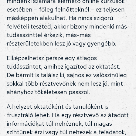
mindenki számára elérhető online kurzusok
esetében – főleg felnőtteknél – ez teljesen
másképpen alakulhat. Ha nincs szigorú
felvételi teszted, akkor bizony mindenki más
tudásszinttel érkezik, más-más
részterületekben lesz jó vagy gyengébb.
Elképzelhetsz persze egy átlagos
tudásszintet, amihez igazítod az oktatást.
De bármit is találsz ki, sajnos ez valószínűleg
sokkal több résztvevőnek nem lesz jó, mint
ahányhoz tökéletesen passzol.
A helyzet oktatóként és tanulóként is
frusztráló lehet. Ha egy résztvevő az átadott
információkat túl nehéznek, túl magas
szintűnek érzi vagy túl nehezek a feladatok,