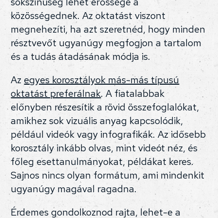
sokszínűség lehet erőssége a
közösségednek. Az oktatást viszont
megnehezíti, ha azt szeretnéd, hogy minden
résztvevőt ugyanúgy megfogjon a tartalom
és a tudás átadásának módja is.
Az
egyes korosztályok más-más típusú
oktatást preferálnak
. A fiatalabbak
előnyben részesítik a rövid összefoglalókat,
amikhez sok vizuális anyag kapcsolódik,
például videók vagy infografikák. Az idősebb
korosztály inkább olvas, mint videót néz, és
főleg esettanulmányokat, példákat keres.
Sajnos nincs olyan formátum, ami mindenkit
ugyanúgy magával ragadna.
Érdemes gondolkoznod rajta, lehet-e a