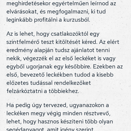
meghirdetésekor egyértelműen leírnod az
elvárásokat, és megfogalmazni, ki tud
leginkább profitálni a kurzusból.
Az is lehet, hogy csatlakozóktól egy
szintfelmérő teszt kitöltését kéred. Az elért
eredmény alapján tudsz ajánlatot tenni
nekik, végezzék el az első leckéket is vagy
egyből ugorjanak egy későbbire. Ezekben az
első, bevezető leckékben tudod a kisebb
előzetes tudással rendelkezőket
felzárkóztatni a többiekhez.
Ha pedig úgy tervezed, ugyanazokon a
leckéken megy végig minden résztvevő,
lehet, hogy hasznos készíteni több olyan
segédanyagot, amit igény szerint