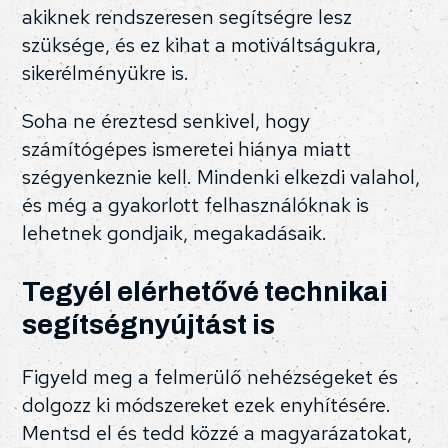
akiknek rendszeresen segítségre lesz
szüksége, és ez kihat a motiváltságukra,
sikerélményükre is.
Soha ne éreztesd senkivel, hogy
számítógépes ismeretei hiánya miatt
szégyenkeznie kell. Mindenki elkezdi valahol,
és még a gyakorlott felhasználóknak is
lehetnek gondjaik, megakadásaik.
Tegyél elérhetővé technikai
segítségnyújtást is
Figyeld meg a felmerülő nehézségeket és
dolgozz ki módszereket ezek enyhítésére.
Mentsd el és tedd közzé a magyarázatokat,