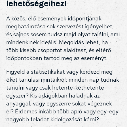
lehetőségeihez!
A közös, élő események időpontjának
meghatározása sok szervezést igényelhet,
és sajnos sosem tudsz majd olyat találni, ami
mindenkinek ideális. Megoldás lehet, ha
több kisebb csoportot alakítasz, és eltérő
időpontokban tartod meg az eseményt.
Figyeld a statisztikákat vagy kérdezd meg
őket tanulási mintáikról: minden nap tudnak
tanulni vagy csak hetente-kéthetente
egyszer? Kis adagokban haladnak az
anyaggal, vagy egyszerre sokat végeznek
el? Érdemes inkább több apró vagy egy-egy
nagyobb feladat kidolgozását kérni?