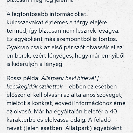
A legfontosabb információkat,
kulcsszavakat érdemes a tárgy elejére
tenned, így biztosan nem lesznek levágva.
Ez egyébként más szempontból is fontos.
Gyakran csak az első pár szót olvassák el az
emberek, ezért lényeges, hogy már ennyiből
is kiderüljön a lényeg.
Rossz példa:
Állatpark havi hírlevél |
kecskegidák születtek
– ebben az esetben
először el kell olvasni az általános szöveget,
mielőtt a konkrét, egyedi információhoz érne
az olvasó. Már ha egyáltalán belefér a 40
karakterbe és elolvassa odáig. A feladó
nevét (jelen esetben: Állatpark) egyébként