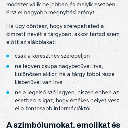
módszer válik be jobban és melyik esetben
érsz el nagyobb megnyitási arányt.
Ha úgy döntesz, hogy szerepelteted a
címzett nevét a tárgyban, akkor tartsd szem
előtt az alábbiakat:
csak a keresztnév szerepeljen
ne legyen csupa nagybetűvel írva,
különösen akkor, ha a tárgy többi része
kisbetűvel van írva
ne a legelső szó legyen, hiszen ebben az
esetben is igaz, hogy értékes helyet vesz
el a fontosabb információktól
A szimbólumokat, emojikat és