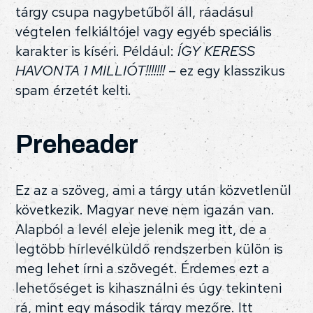
tárgy csupa nagybetűből áll, ráadásul
végtelen felkiáltójel vagy egyéb speciális
karakter is kíséri. Például:
ÍGY KERESS
HAVONTA 1 MILLIÓT!!!!!!!
– ez egy klasszikus
spam érzetét kelti.
Preheader
Ez az a szöveg, ami a tárgy után közvetlenül
következik. Magyar neve nem igazán van.
Alapból a levél eleje jelenik meg itt, de a
legtöbb hírlevélküldő rendszerben külön is
meg lehet írni a szövegét. Érdemes ezt a
lehetőséget is kihasználni és úgy tekinteni
rá, mint egy második tárgy mezőre. Itt