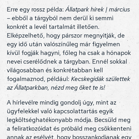
Erre egy rossz példa:
Állatpark hírek | március
– ebből a tárgyból nem derül ki semmi
konkrét a levél tartalmát illetően.
Elképzelhető, hogy párszor megnyitják, de
egy idő után valószínűleg már figyelmen
kívül fogják hagyni, főleg ha csak a hónapok
nevei cserélődnek a tárgyban. Ennél sokkal
világosabban és konkrétabban kell
fogalmaznod, például:
Kecskegidák születtek
az Állatparkban, nézd meg őket te is!
A hírlevélre mindig gondolj úgy, mint az
ügyfelekkel való kapcsolattartás egyik
legköltséghatékonyabb módja. Becsüld meg
a feliratkozóidat és próbáld meg csökkenteni
annak az esélyét, hogy bosszankodjanak egy