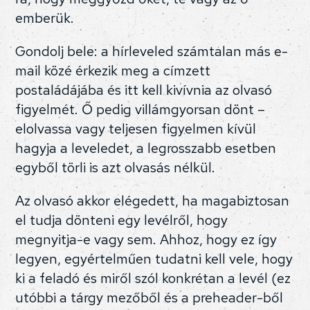
emberük.
Gondolj bele: a hírleveled számtalan más e-
mail közé érkezik meg a címzett
postaládájába és itt kell kivívnia az olvasó
figyelmét. Ő pedig villámgyorsan dönt –
elolvassa vagy teljesen figyelmen kívül
hagyja a leveledet, a legrosszabb esetben
egyből törli is azt olvasás nélkül.
Az olvasó akkor elégedett, ha magabiztosan
el tudja dönteni egy levélről, hogy
megnyitja-e vagy sem. Ahhoz, hogy ez így
legyen, egyértelműen tudatni kell vele, hogy
ki a feladó és miről szól konkrétan a levél (ez
utóbbi a tárgy mezőből és a preheader-ből