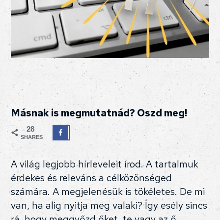
Másnak is megmutatnád? Oszd meg!
28
SHARES
A világ legjobb hírleveleit írod. A tartalmuk
érdekes és releváns a célközönséged
számára. A megjelenésük is tökéletes. De mi
van, ha alig nyitja meg valaki? Így esély sincs
rá, hogy meggyőzd őket, te vagy az ő