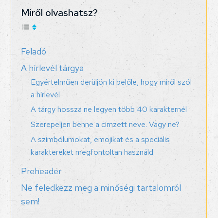
Miről olvashatsz?
Feladó
A hírlevél tárgya
Egyértelműen derüljön ki belőle, hogy miről szól
a hírlevél
A tárgy hossza ne legyen több 40 karakternél
Szerepeljen benne a címzett neve. Vagy ne?
A szimbólumokat, emojikat és a speciális
karaktereket megfontoltan használd
Preheader
Ne feledkezz meg a minőségi tartalomról
sem!