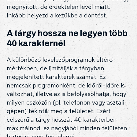
megnyitott, de érdektelen levél miatt.
Inkább helyezd a kezükbe a döntést.
A tárgy hossza ne legyen több
40 karakternél
A különböző levelezőprogramok eltérő
mértékben, de limitálják a tárgyban
megjelenített karakterek számát. Ez
nemcsak programonként, de időről-időre is
változhat, illetve az is befolyásolhatja, hogy
milyen eszközön (pl. telefonon vagy asztali
gépen) tekintik meg a felületet. Ezért
célszerű a tárgy hosszát 40 karakterben
maximálnod, ez nagyjából minden felületen
biztosan meg fog jelenni.