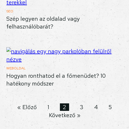
SEO
Szép legyen az oldalad vagy
felhasználóbarát?
WEBOLDAL
Hogyan ronthatod el a főmenüdet? 10
hatékony módszer
« Előző
1
2
3
4
5
Következő »