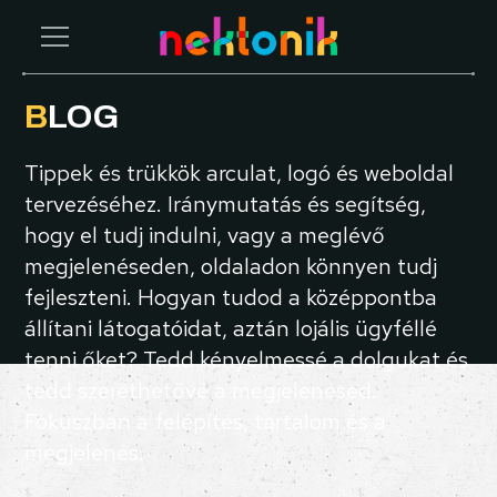
BLOG
Tippek és trükkök arculat, logó és weboldal
tervezéséhez. Iránymutatás és segítség,
hogy el tudj indulni, vagy a meglévő
megjelenéseden, oldaladon könnyen tudj
fejleszteni. Hogyan tudod a középpontba
állítani látogatóidat, aztán lojális ügyféllé
tenni őket? Tedd kényelmessé a dolgukat és
tedd szerethetővé a megjelenésed.
Fókuszban a felépítés, tartalom és a
megjelenés.