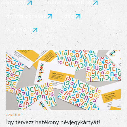
arculat
online marketing
online oktatás
seo
weboldal
ARCULAT
Így tervezz hatékony névjegykártyát!